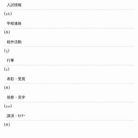
入試情報
(26)
学校連絡
(8)
校外活動
(3)
行事
(2)
表彰・受賞
(8)
視察・見学
(20)
講演・ｾﾐﾅｰ
(8)