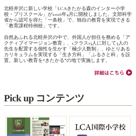
北軽井沢に新しい学校「LCAきたかる森のインター小学
校・プリスクール」が2026年4月に開校しました。文部科学
省から認可を得た「一条校」で、独自の教育を実現できる
「教育課程特例校」です。
自然あふれる北軽井沢の中で、外国人が担任を務める「ア
クティブイマージョン教育」、1クラス15人に対して3人の
先生を配置する個性を生かす「極少人数制」、ゆとりある
カリキュラムを実現する「生き方科」「ふるさと科」を設
置。新しい教育を“きたかる”の地で実施します。
Pick up コンテンツ