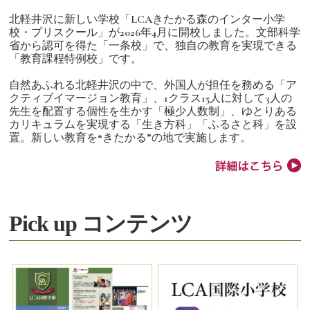
北軽井沢に新しい学校「LCAきたかる森のインター小学
校・プリスクール」が2026年4月に開校しました。文部科学
省から認可を得た「一条校」で、独自の教育を実現できる
「教育課程特例校」です。
自然あふれる北軽井沢の中で、外国人が担任を務める「ア
クティブイマージョン教育」、1クラス15人に対して3人の
先生を配置する個性を生かす「極少人数制」、ゆとりある
カリキュラムを実現する「生き方科」「ふるさと科」を設
置。新しい教育を“きたかる”の地で実施します。
Pick up コンテンツ