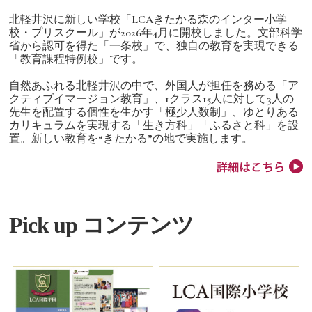
北軽井沢に新しい学校「LCAきたかる森のインター小学
校・プリスクール」が2026年4月に開校しました。文部科学
省から認可を得た「一条校」で、独自の教育を実現できる
「教育課程特例校」です。
自然あふれる北軽井沢の中で、外国人が担任を務める「ア
クティブイマージョン教育」、1クラス15人に対して3人の
先生を配置する個性を生かす「極少人数制」、ゆとりある
カリキュラムを実現する「生き方科」「ふるさと科」を設
置。新しい教育を“きたかる”の地で実施します。
Pick up コンテンツ