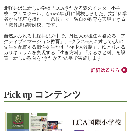
北軽井沢に新しい学校「LCAきたかる森のインター小学
校・プリスクール」が2026年4月に開校しました。文部科学
省から認可を得た「一条校」で、独自の教育を実現できる
「教育課程特例校」です。
自然あふれる北軽井沢の中で、外国人が担任を務める「ア
クティブイマージョン教育」、1クラス15人に対して3人の
先生を配置する個性を生かす「極少人数制」、ゆとりある
カリキュラムを実現する「生き方科」「ふるさと科」を設
置。新しい教育を“きたかる”の地で実施します。
Pick up コンテンツ