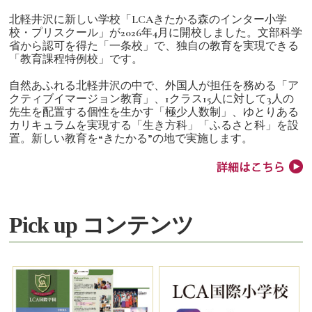
北軽井沢に新しい学校「LCAきたかる森のインター小学
校・プリスクール」が2026年4月に開校しました。文部科学
省から認可を得た「一条校」で、独自の教育を実現できる
「教育課程特例校」です。
自然あふれる北軽井沢の中で、外国人が担任を務める「ア
クティブイマージョン教育」、1クラス15人に対して3人の
先生を配置する個性を生かす「極少人数制」、ゆとりある
カリキュラムを実現する「生き方科」「ふるさと科」を設
置。新しい教育を“きたかる”の地で実施します。
Pick up コンテンツ