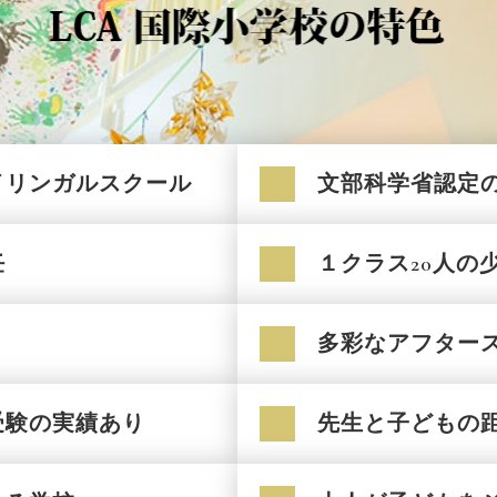
イリンガルスクール
文部科学省認定
任
１クラス20人の
多彩なアフター
受験の実績あり
先生と子どもの