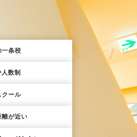
の一条校
少人数制
スクール
距離が近い