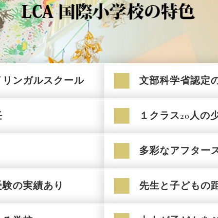
イリンガルスクール
文部科学省認定
任
１クラス20人の
多彩なアフター
受験の実績あり
先生と子どもの