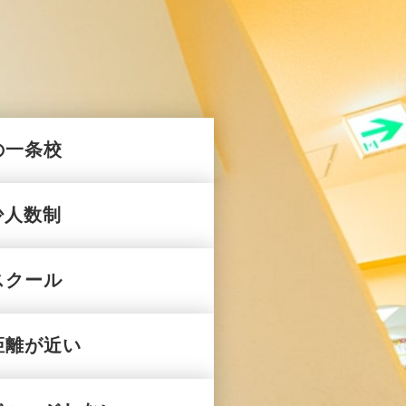
の一条校
少人数制
スクール
距離が近い