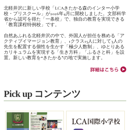
北軽井沢に新しい学校「LCAきたかる森のインター小学
校・プリスクール」が2026年4月に開校しました。文部科学
省から認可を得た「一条校」で、独自の教育を実現できる
「教育課程特例校」です。
自然あふれる北軽井沢の中で、外国人が担任を務める「ア
クティブイマージョン教育」、1クラス15人に対して3人の
先生を配置する個性を生かす「極少人数制」、ゆとりある
カリキュラムを実現する「生き方科」「ふるさと科」を設
置。新しい教育を“きたかる”の地で実施します。
Pick up コンテンツ