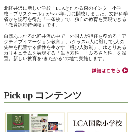
北軽井沢に新しい学校「LCAきたかる森のインター小学
校・プリスクール」が2026年4月に開校しました。文部科学
省から認可を得た「一条校」で、独自の教育を実現できる
「教育課程特例校」です。
自然あふれる北軽井沢の中で、外国人が担任を務める「ア
クティブイマージョン教育」、1クラス15人に対して3人の
先生を配置する個性を生かす「極少人数制」、ゆとりある
カリキュラムを実現する「生き方科」「ふるさと科」を設
置。新しい教育を“きたかる”の地で実施します。
Pick up コンテンツ