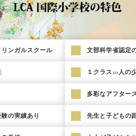
イリンガルスクール
文部科学省認定
任
１クラス20人の
多彩なアフター
受験の実績あり
先生と子どもの