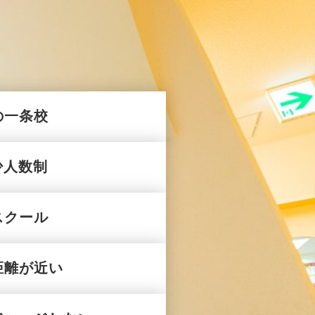
の一条校
少人数制
スクール
距離が近い