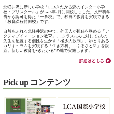
北軽井沢に新しい学校「LCAきたかる森のインター小学
校・プリスクール」が2026年4月に開校しました。文部科学
省から認可を得た「一条校」で、独自の教育を実現できる
「教育課程特例校」です。
自然あふれる北軽井沢の中で、外国人が担任を務める「ア
クティブイマージョン教育」、1クラス15人に対して3人の
先生を配置する個性を生かす「極少人数制」、ゆとりある
カリキュラムを実現する「生き方科」「ふるさと科」を設
置。新しい教育を“きたかる”の地で実施します。
Pick up コンテンツ