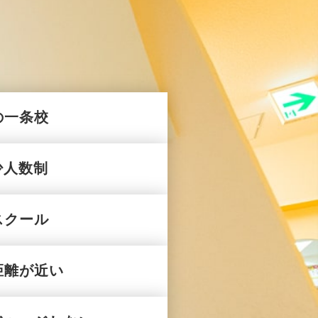
の一条校
少人数制
スクール
距離が近い