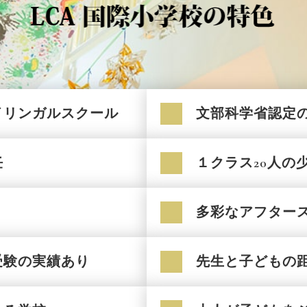
イリンガルスクール
文部科学省認定
任
１クラス20人の
多彩なアフター
受験の実績あり
先生と子どもの