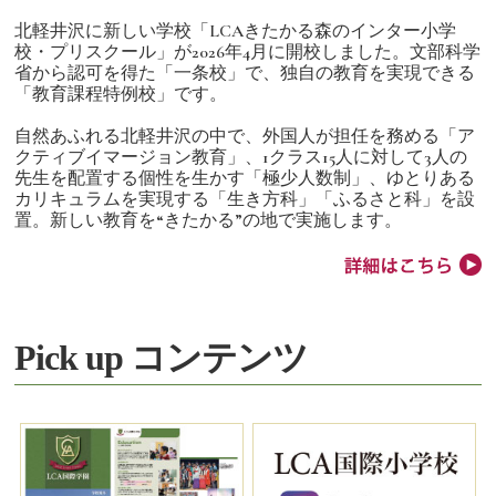
北軽井沢に新しい学校「LCAきたかる森のインター小学
校・プリスクール」が2026年4月に開校しました。文部科学
省から認可を得た「一条校」で、独自の教育を実現できる
「教育課程特例校」です。
自然あふれる北軽井沢の中で、外国人が担任を務める「ア
クティブイマージョン教育」、1クラス15人に対して3人の
先生を配置する個性を生かす「極少人数制」、ゆとりある
カリキュラムを実現する「生き方科」「ふるさと科」を設
置。新しい教育を“きたかる”の地で実施します。
Pick up コンテンツ