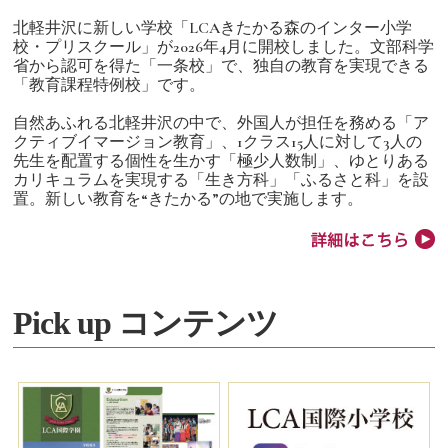
北軽井沢に新しい学校「LCAきたかる森のインター小学
校・プリスクール」が2026年4月に開校しました。文部科学
省から認可を得た「一条校」で、独自の教育を実現できる
「教育課程特例校」です。
自然あふれる北軽井沢の中で、外国人が担任を務める「ア
クティブイマージョン教育」、1クラス15人に対して3人の
先生を配置する個性を生かす「極少人数制」、ゆとりある
カリキュラムを実現する「生き方科」「ふるさと科」を設
置。新しい教育を“きたかる”の地で実施します。
Pick up コンテンツ