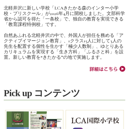
北軽井沢に新しい学校「LCAきたかる森のインター小学
校・プリスクール」が2026年4月に開校しました。文部科学
省から認可を得た「一条校」で、独自の教育を実現できる
「教育課程特例校」です。
自然あふれる北軽井沢の中で、外国人が担任を務める「ア
クティブイマージョン教育」、1クラス15人に対して3人の
先生を配置する個性を生かす「極少人数制」、ゆとりある
カリキュラムを実現する「生き方科」「ふるさと科」を設
置。新しい教育を“きたかる”の地で実施します。
Pick up コンテンツ