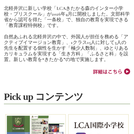
北軽井沢に新しい学校「LCAきたかる森のインター小学
校・プリスクール」が2026年4月に開校しました。文部科学
省から認可を得た「一条校」で、独自の教育を実現できる
「教育課程特例校」です。
自然あふれる北軽井沢の中で、外国人が担任を務める「ア
クティブイマージョン教育」、1クラス15人に対して3人の
先生を配置する個性を生かす「極少人数制」、ゆとりある
カリキュラムを実現する「生き方科」「ふるさと科」を設
置。新しい教育を“きたかる”の地で実施します。
Pick up コンテンツ