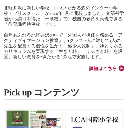
北軽井沢に新しい学校「LCAきたかる森のインター小学
校・プリスクール」が2026年4月に開校しました。文部科学
省から認可を得た「一条校」で、独自の教育を実現できる
「教育課程特例校」です。
自然あふれる北軽井沢の中で、外国人が担任を務める「ア
クティブイマージョン教育」、1クラス15人に対して3人の
先生を配置する個性を生かす「極少人数制」、ゆとりある
カリキュラムを実現する「生き方科」「ふるさと科」を設
置。新しい教育を“きたかる”の地で実施します。
Pick up コンテンツ