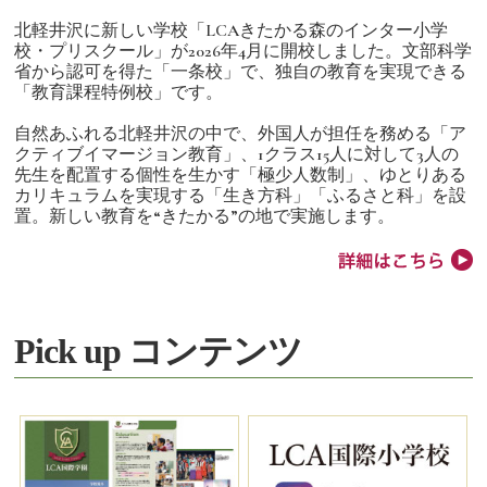
北軽井沢に新しい学校「LCAきたかる森のインター小学
校・プリスクール」が2026年4月に開校しました。文部科学
省から認可を得た「一条校」で、独自の教育を実現できる
「教育課程特例校」です。
自然あふれる北軽井沢の中で、外国人が担任を務める「ア
クティブイマージョン教育」、1クラス15人に対して3人の
先生を配置する個性を生かす「極少人数制」、ゆとりある
カリキュラムを実現する「生き方科」「ふるさと科」を設
置。新しい教育を“きたかる”の地で実施します。
Pick up コンテンツ