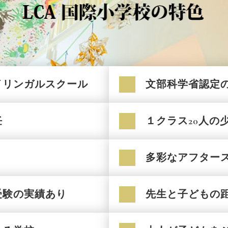
イリンガルスクール
文部科学省認定
任
１クラス20人の
多彩なアフター
受験の実績あり
先生と子どもの