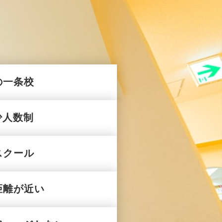
の一条校
少人数制
スクール
距離が近い