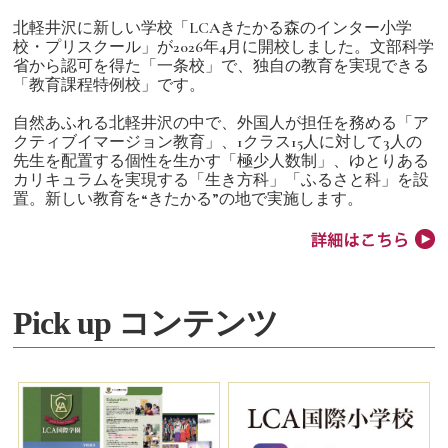
北軽井沢に新しい学校「LCAきたかる森のインター小学
校・プリスクール」が2026年4月に開校しました。文部科学
省から認可を得た「一条校」で、独自の教育を実現できる
「教育課程特例校」です。
自然あふれる北軽井沢の中で、外国人が担任を務める「ア
クティブイマージョン教育」、1クラス15人に対して3人の
先生を配置する個性を生かす「極少人数制」、ゆとりある
カリキュラムを実現する「生き方科」「ふるさと科」を設
置。新しい教育を“きたかる”の地で実施します。
Pick up コンテンツ