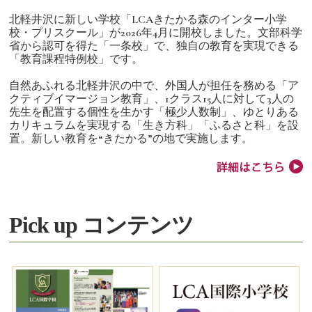
北軽井沢に新しい学校「LCAきたかる森のインター小学
校・プリスクール」が2026年4月に開校しました。文部科学
省から認可を得た「一条校」で、独自の教育を実現できる
「教育課程特例校」です。
自然あふれる北軽井沢の中で、外国人が担任を務める「ア
クティブイマージョン教育」、1クラス15人に対して3人の
先生を配置する個性を生かす「極少人数制」、ゆとりある
カリキュラムを実現する「生き方科」「ふるさと科」を設
置。新しい教育を“きたかる”の地で実施します。
Pick up コンテンツ