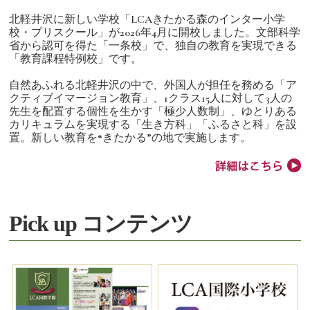
北軽井沢に新しい学校「LCAきたかる森のインター小学
校・プリスクール」が2026年4月に開校しました。文部科学
省から認可を得た「一条校」で、独自の教育を実現できる
「教育課程特例校」です。
自然あふれる北軽井沢の中で、外国人が担任を務める「ア
クティブイマージョン教育」、1クラス15人に対して3人の
先生を配置する個性を生かす「極少人数制」、ゆとりある
カリキュラムを実現する「生き方科」「ふるさと科」を設
置。新しい教育を“きたかる”の地で実施します。
Pick up コンテンツ