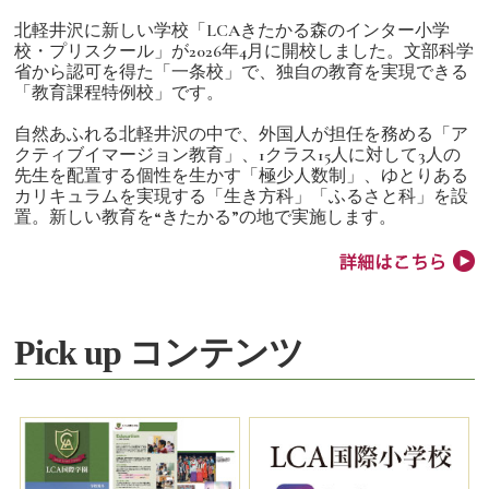
北軽井沢に新しい学校「LCAきたかる森のインター小学
校・プリスクール」が2026年4月に開校しました。文部科学
省から認可を得た「一条校」で、独自の教育を実現できる
「教育課程特例校」です。
自然あふれる北軽井沢の中で、外国人が担任を務める「ア
クティブイマージョン教育」、1クラス15人に対して3人の
先生を配置する個性を生かす「極少人数制」、ゆとりある
カリキュラムを実現する「生き方科」「ふるさと科」を設
置。新しい教育を“きたかる”の地で実施します。
Pick up コンテンツ