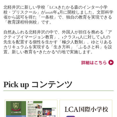
北軽井沢に新しい学校「LCAきたかる森のインター小学
校・プリスクール」が2026年4月に開校しました。文部科学
省から認可を得た「一条校」で、独自の教育を実現できる
「教育課程特例校」です。
自然あふれる北軽井沢の中で、外国人が担任を務める「ア
クティブイマージョン教育」、1クラス15人に対して3人の
先生を配置する個性を生かす「極少人数制」、ゆとりある
カリキュラムを実現する「生き方科」「ふるさと科」を設
置。新しい教育を“きたかる”の地で実施します。
Pick up コンテンツ