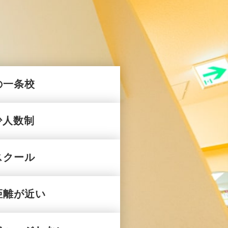
の一条校
少人数制
スクール
距離が近い