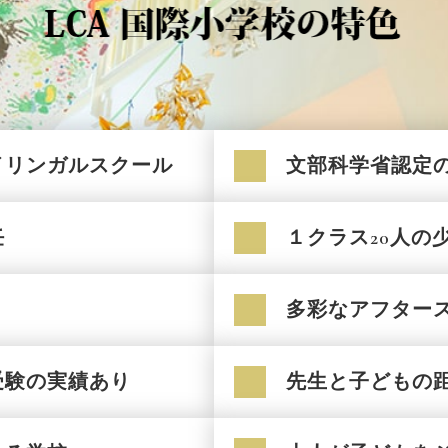
イリンガルスクール
文部科学省認定
任
１クラス20人の
多彩なアフター
受験の実績あり
先生と子どもの