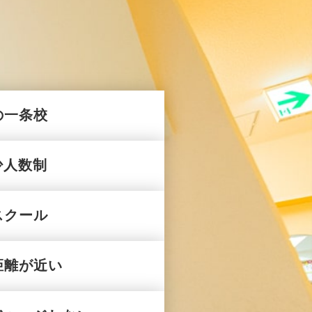
の一条校
少人数制
スクール
距離が近い