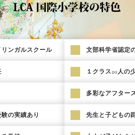
イリンガルスクール
文部科学省認定
任
１クラス20人の
多彩なアフター
受験の実績あり
先生と子どもの