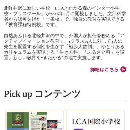
北軽井沢に新しい学校「LCAきたかる森のインター小学
校・プリスクール」が2026年4月に開校しました。文部科学
省から認可を得た「一条校」で、独自の教育を実現できる
「教育課程特例校」です。
自然あふれる北軽井沢の中で、外国人が担任を務める「ア
クティブイマージョン教育」、1クラス15人に対して3人の
先生を配置する個性を生かす「極少人数制」、ゆとりある
カリキュラムを実現する「生き方科」「ふるさと科」を設
置。新しい教育を“きたかる”の地で実施します。
Pick up コンテンツ