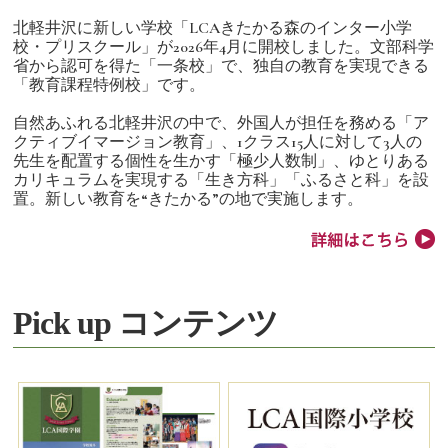
北軽井沢に新しい学校「LCAきたかる森のインター小学
校・プリスクール」が2026年4月に開校しました。文部科学
省から認可を得た「一条校」で、独自の教育を実現できる
「教育課程特例校」です。
自然あふれる北軽井沢の中で、外国人が担任を務める「ア
クティブイマージョン教育」、1クラス15人に対して3人の
先生を配置する個性を生かす「極少人数制」、ゆとりある
カリキュラムを実現する「生き方科」「ふるさと科」を設
置。新しい教育を“きたかる”の地で実施します。
Pick up コンテンツ