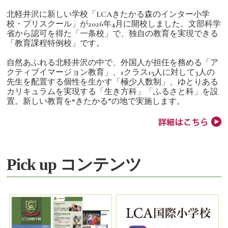
北軽井沢に新しい学校「LCAきたかる森のインター小学
校・プリスクール」が2026年4月に開校しました。文部科学
省から認可を得た「一条校」で、独自の教育を実現できる
「教育課程特例校」です。
自然あふれる北軽井沢の中で、外国人が担任を務める「ア
クティブイマージョン教育」、1クラス15人に対して3人の
先生を配置する個性を生かす「極少人数制」、ゆとりある
カリキュラムを実現する「生き方科」「ふるさと科」を設
置。新しい教育を“きたかる”の地で実施します。
Pick up コンテンツ