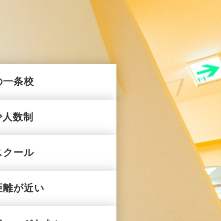
の一条校
少人数制
スクール
距離が近い