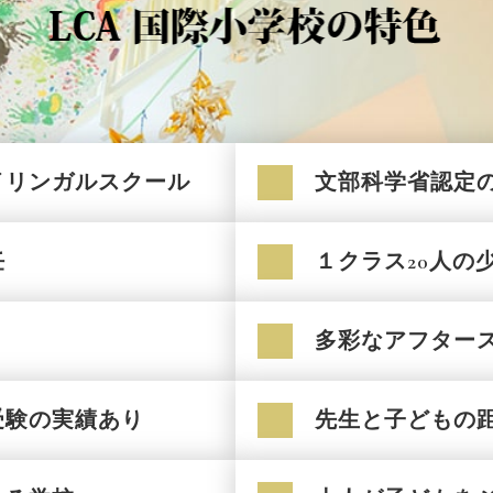
イリンガルスクール
文部科学省認定
任
１クラス20人の
多彩なアフター
受験の実績あり
先生と子どもの