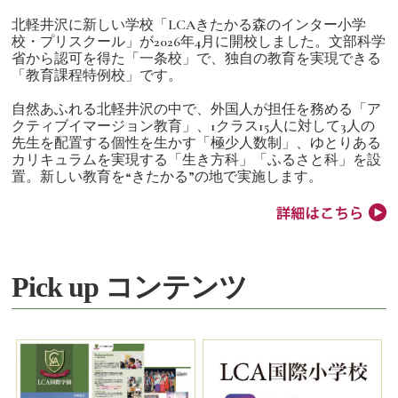
北軽井沢に新しい学校「LCAきたかる森のインター小学
校・プリスクール」が2026年4月に開校しました。文部科学
省から認可を得た「一条校」で、独自の教育を実現できる
「教育課程特例校」です。
自然あふれる北軽井沢の中で、外国人が担任を務める「ア
クティブイマージョン教育」、1クラス15人に対して3人の
先生を配置する個性を生かす「極少人数制」、ゆとりある
カリキュラムを実現する「生き方科」「ふるさと科」を設
置。新しい教育を“きたかる”の地で実施します。
Pick up コンテンツ