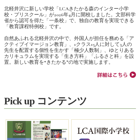
北軽井沢に新しい学校「LCAきたかる森のインター小学
校・プリスクール」が2026年4月に開校しました。文部科学
省から認可を得た「一条校」で、独自の教育を実現できる
「教育課程特例校」です。
自然あふれる北軽井沢の中で、外国人が担任を務める「ア
クティブイマージョン教育」、1クラス15人に対して3人の
先生を配置する個性を生かす「極少人数制」、ゆとりある
カリキュラムを実現する「生き方科」「ふるさと科」を設
置。新しい教育を“きたかる”の地で実施します。
Pick up コンテンツ