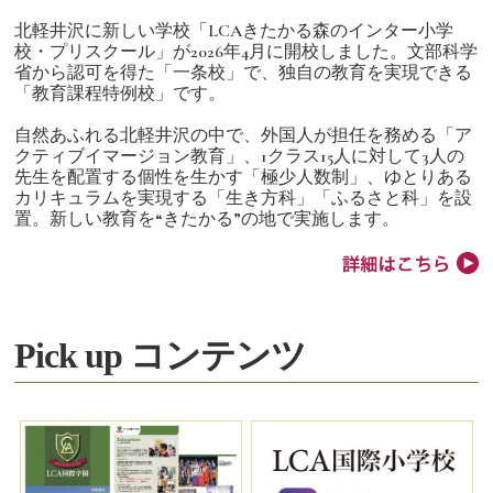
北軽井沢に新しい学校「LCAきたかる森のインター小学
校・プリスクール」が2026年4月に開校しました。文部科学
省から認可を得た「一条校」で、独自の教育を実現できる
「教育課程特例校」です。
自然あふれる北軽井沢の中で、外国人が担任を務める「ア
クティブイマージョン教育」、1クラス15人に対して3人の
先生を配置する個性を生かす「極少人数制」、ゆとりある
カリキュラムを実現する「生き方科」「ふるさと科」を設
置。新しい教育を“きたかる”の地で実施します。
Pick up コンテンツ