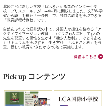
北軽井沢に新しい学校「LCAきたかる森のインター小学
校・プリスクール」が2026年4月に開校しました。文部科学
省から認可を得た「一条校」で、独自の教育を実現できる
「教育課程特例校」です。
自然あふれる北軽井沢の中で、外国人が担任を務める「ア
クティブイマージョン教育」、1クラス15人に対して3人の
先生を配置する個性を生かす「極少人数制」、ゆとりある
カリキュラムを実現する「生き方科」「ふるさと科」を設
置。新しい教育を“きたかる”の地で実施します。
Pick up コンテンツ