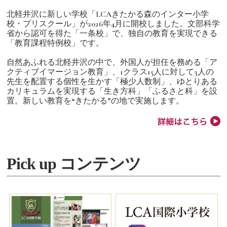
北軽井沢に新しい学校「LCAきたかる森のインター小学
校・プリスクール」が2026年4月に開校しました。文部科学
省から認可を得た「一条校」で、独自の教育を実現できる
「教育課程特例校」です。
自然あふれる北軽井沢の中で、外国人が担任を務める「ア
クティブイマージョン教育」、1クラス15人に対して3人の
先生を配置する個性を生かす「極少人数制」、ゆとりある
カリキュラムを実現する「生き方科」「ふるさと科」を設
置。新しい教育を“きたかる”の地で実施します。
Pick up コンテンツ