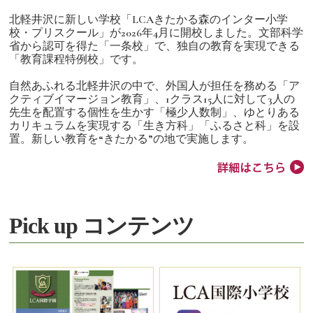
北軽井沢に新しい学校「LCAきたかる森のインター小学
校・プリスクール」が2026年4月に開校しました。文部科学
省から認可を得た「一条校」で、独自の教育を実現できる
「教育課程特例校」です。
自然あふれる北軽井沢の中で、外国人が担任を務める「ア
クティブイマージョン教育」、1クラス15人に対して3人の
先生を配置する個性を生かす「極少人数制」、ゆとりある
カリキュラムを実現する「生き方科」「ふるさと科」を設
置。新しい教育を“きたかる”の地で実施します。
Pick up コンテンツ