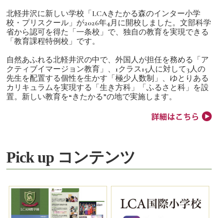
北軽井沢に新しい学校「LCAきたかる森のインター小学
校・プリスクール」が2026年4月に開校しました。文部科学
省から認可を得た「一条校」で、独自の教育を実現できる
「教育課程特例校」です。
自然あふれる北軽井沢の中で、外国人が担任を務める「ア
クティブイマージョン教育」、1クラス15人に対して3人の
先生を配置する個性を生かす「極少人数制」、ゆとりある
カリキュラムを実現する「生き方科」「ふるさと科」を設
置。新しい教育を“きたかる”の地で実施します。
Pick up コンテンツ