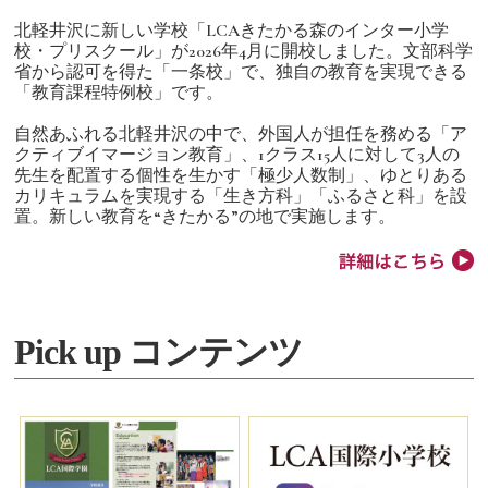
北軽井沢に新しい学校「LCAきたかる森のインター小学
校・プリスクール」が2026年4月に開校しました。文部科学
省から認可を得た「一条校」で、独自の教育を実現できる
「教育課程特例校」です。
自然あふれる北軽井沢の中で、外国人が担任を務める「ア
クティブイマージョン教育」、1クラス15人に対して3人の
先生を配置する個性を生かす「極少人数制」、ゆとりある
カリキュラムを実現する「生き方科」「ふるさと科」を設
置。新しい教育を“きたかる”の地で実施します。
Pick up コンテンツ