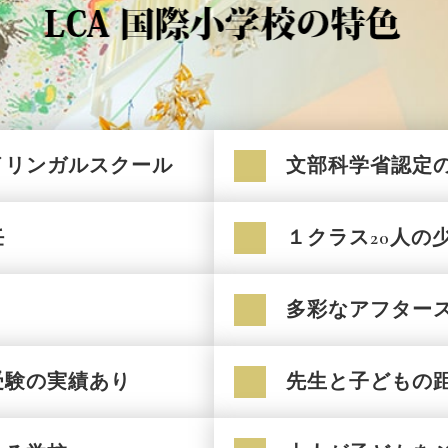
イリンガルスクール
文部科学省認定
任
１クラス20人の
多彩なアフター
受験の実績あり
先生と子どもの