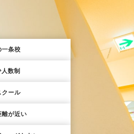
の一条校
少人数制
スクール
距離が近い