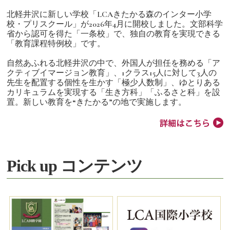
北軽井沢に新しい学校「LCAきたかる森のインター小学
校・プリスクール」が2026年4月に開校しました。文部科学
省から認可を得た「一条校」で、独自の教育を実現できる
「教育課程特例校」です。
自然あふれる北軽井沢の中で、外国人が担任を務める「ア
クティブイマージョン教育」、1クラス15人に対して3人の
先生を配置する個性を生かす「極少人数制」、ゆとりある
カリキュラムを実現する「生き方科」「ふるさと科」を設
置。新しい教育を“きたかる”の地で実施します。
Pick up コンテンツ