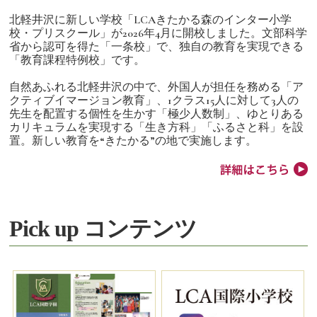
北軽井沢に新しい学校「LCAきたかる森のインター小学
校・プリスクール」が2026年4月に開校しました。文部科学
省から認可を得た「一条校」で、独自の教育を実現できる
「教育課程特例校」です。
自然あふれる北軽井沢の中で、外国人が担任を務める「ア
クティブイマージョン教育」、1クラス15人に対して3人の
先生を配置する個性を生かす「極少人数制」、ゆとりある
カリキュラムを実現する「生き方科」「ふるさと科」を設
置。新しい教育を“きたかる”の地で実施します。
Pick up コンテンツ