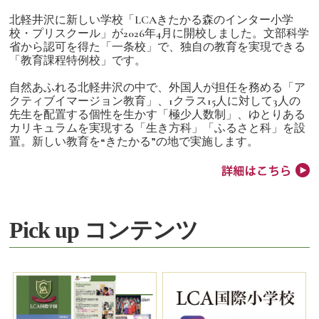
北軽井沢に新しい学校「LCAきたかる森のインター小学
校・プリスクール」が2026年4月に開校しました。文部科学
省から認可を得た「一条校」で、独自の教育を実現できる
「教育課程特例校」です。
自然あふれる北軽井沢の中で、外国人が担任を務める「ア
クティブイマージョン教育」、1クラス15人に対して3人の
先生を配置する個性を生かす「極少人数制」、ゆとりある
カリキュラムを実現する「生き方科」「ふるさと科」を設
置。新しい教育を“きたかる”の地で実施します。
Pick up コンテンツ