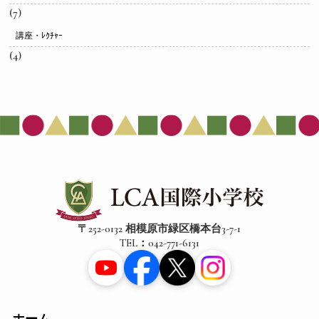
(7)
講座・ﾚｸﾁｬｰ
(4)
〒252-0132 相模原市緑区橋本台3-7-1
TEL：042-771-6131