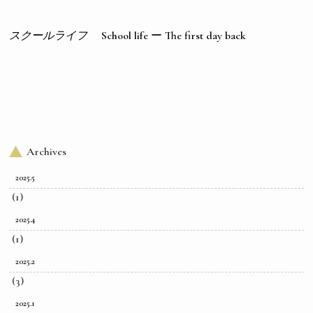
スクールライフ
School life ー The first day back
Archives
2025.5
(1)
2025.4
(1)
2025.2
(3)
2025.1