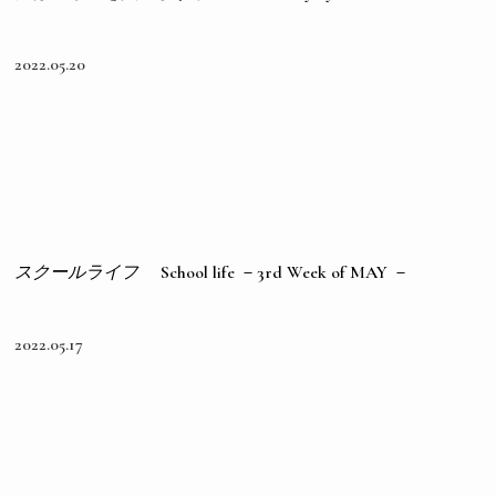
2022.05.20
スクールライフ
School life －3rd Week of MAY －
2022.05.17