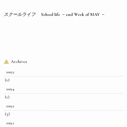
スクールライフ
School life －2nd Week of MAY －
Archives
2025.5
(1)
2025.4
(1)
2025.2
(3)
2025.1