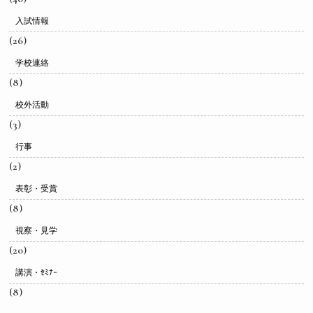
入試情報
(26)
学校連絡
(8)
校外活動
(3)
行事
(2)
表彰・受賞
(8)
視察・見学
(20)
講演・ｾﾐﾅｰ
(8)