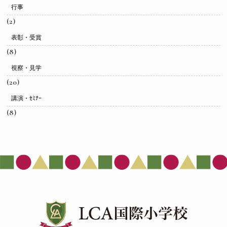
行事
(2)
表彰・受賞
(8)
視察・見学
(20)
講演・ｾﾐﾅｰ
(8)