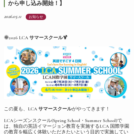
から申し込み開始！】
2026.05.11
お知らせ
🌞2026 LCA サマースクール🍹
この夏も、
LCA サマースクール
がやってきます！
LCAシーズンスクール(Spring School・Summer School)で
は、独自の英語イマージョン教育を実施するLCA 国際学園
の教育を幅広く体験いただきたいという目的で実施してい