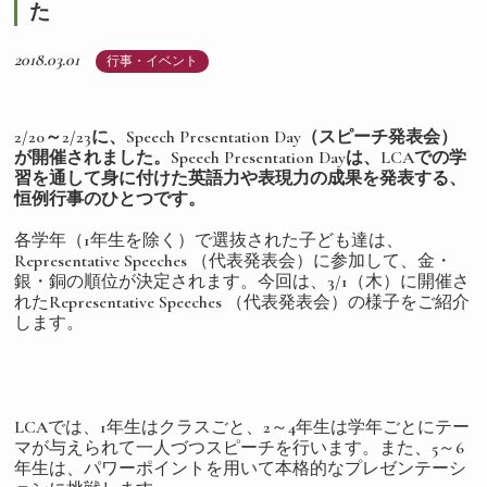
た
2018.03.01
行事・イベント
2/20～2/23に、Speech Presentation Day（スピーチ発表会）
が開催されました。Speech Presentation Dayは、LCAでの学
習を通して身に付けた英語力や表現力の成果を発表する、
恒例行事のひとつです。
各学年（1年生を除く）で選抜された子ども達は、
Representative Speeches （代表発表会）に参加して、金・
銀・銅の順位が決定されます。今回は、3/1（木）に開催さ
れたRepresentative Speeches （代表発表会）の様子をご紹介
します。
LCAでは、1年生はクラスごと、2～4年生は学年ごとにテー
マが与えられて一人づつスピーチを行います。また、5～6
年生は、パワーポイントを用いて本格的なプレゼンテーシ