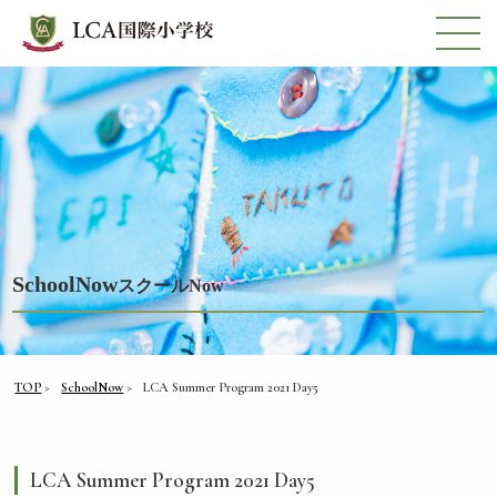
SchoolNow
スクールNow
TOP
SchoolNow
LCA Summer Program 2021 Day5
LCA Summer Program 2021 Day5